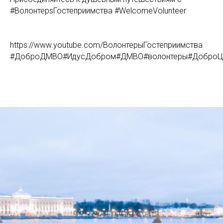
#ВолонтерsГостеприимства #WelcomeVolunteer
https://www.youtube.com/ВолонтерыГостеприимства
#ДоброДМВО#ИдусДобром#ДМВО#волонтеры#ДоброЦен