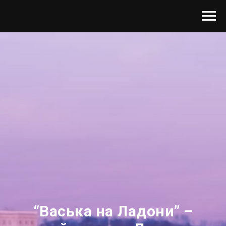
“Васька на Ладони” –